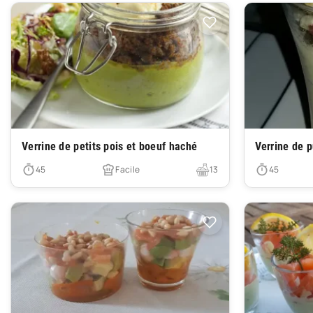
Très facile
Très facile
Verrine de petits pois et boeuf haché
Verrine de 
45
Facile
13
45