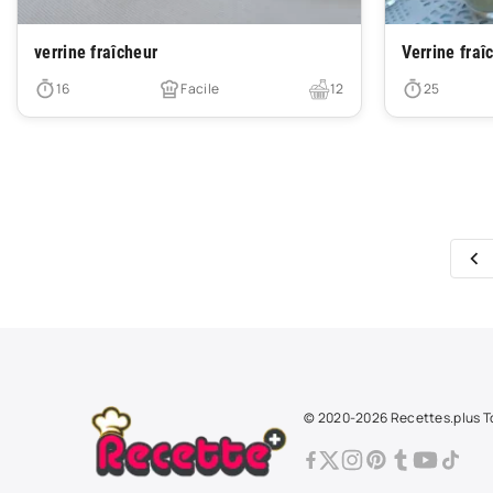
Très facile
Très facile
verrine fraîcheur
Verrine fra
16
Facile
12
25
© 2020-2026 Recettes.plus To