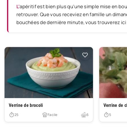
L'apéritif est bien plus qu'une simple mise en bouche — c'est un moment de convivialité, le signal que la fête commence et que l'on prend le temps de se
retrouver. Que vous receviez en famille un diman
bouchées de dernière minute, vous trouverez ici
Très facile
Très facile
Verrine de brocoli
Verrine de 
25
Facile
6
5