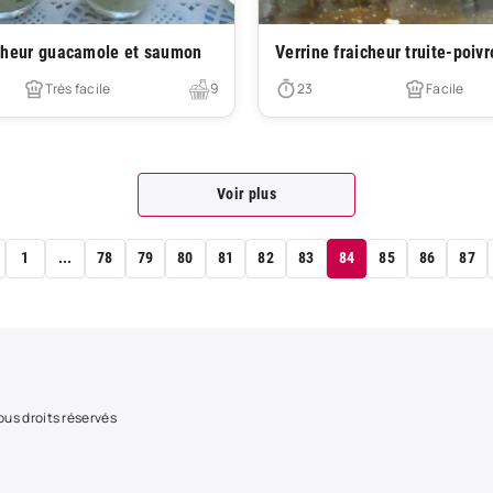
Très facile
îcheur guacamole et saumon
Verrine fraicheur truite-poiv
Très facile
9
23
Facile
Voir plus
1
...
78
79
80
81
82
83
84
85
86
87
us droits réservés