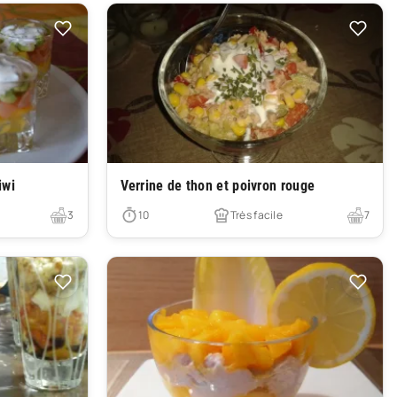
Très facile
iwi
Verrine de thon et poivron rouge
3
10
Très facile
7