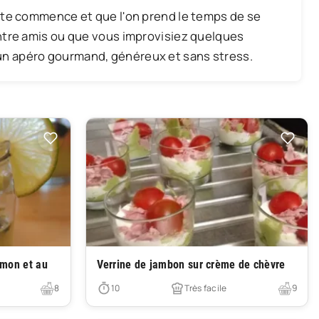
entre amis ou que vous improvisiez quelques
un apéro gourmand, généreux et sans stress.
Très facile
umon et au
Verrine de jambon sur crème de chèvre
8
10
Très facile
9