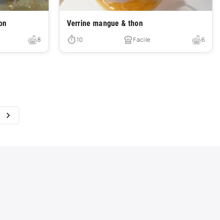
Très facile
ron
Verrine mangue & thon
8
10
Facile
6