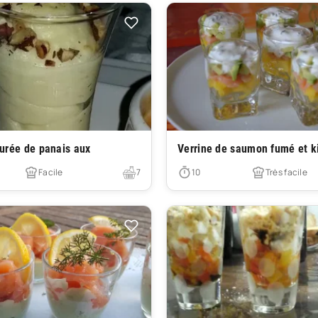
Très facile
purée de panais aux
Verrine de saumon fumé et k
Facile
7
10
Très facile