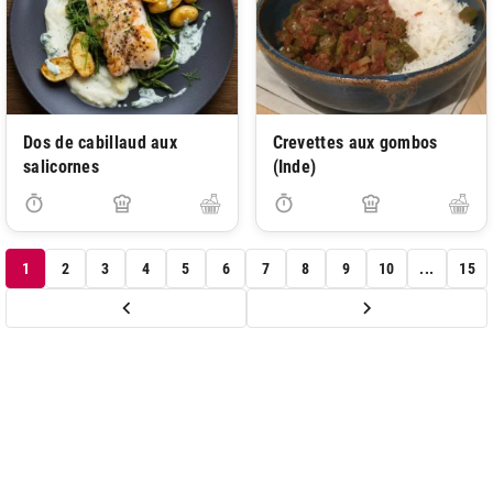
Dos de cabillaud aux
Crevettes aux gombos
salicornes
(Inde)
1
2
3
4
5
6
7
8
9
10
...
15