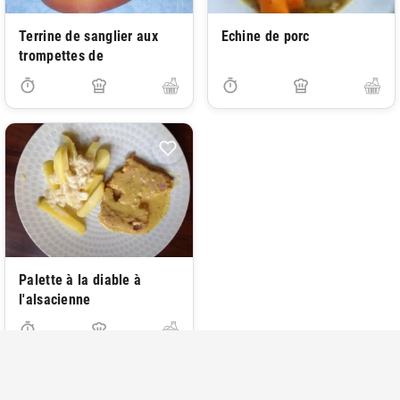
Terrine de sanglier aux
Echine de porc
trompettes de
Palette à la diable à
l'alsacienne
1
...
30
31
32
33
34
35
36
37
38