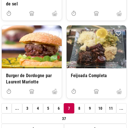
de sel
Burger de Dordogne par
Feijoada Completa
Laurent Mariotte
1
...
3
4
5
6
7
8
9
10
11
...
37