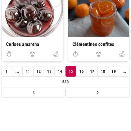
Cerises amarena
Clémentines confites
1
...
11
12
13
14
15
16
17
18
19
...
533