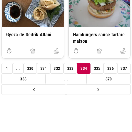
Gyoza de Sedrik Allani
Hamburgers sauce tartare
maison
1
...
330
331
332
333
334
335
336
337
338
...
870