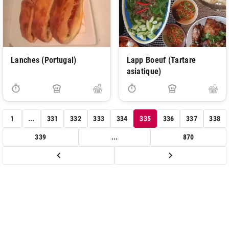
Lanches (Portugal)
Lapp Boeuf (Tartare
asiatique)
1
...
331
332
333
334
335
336
337
338
339
...
870