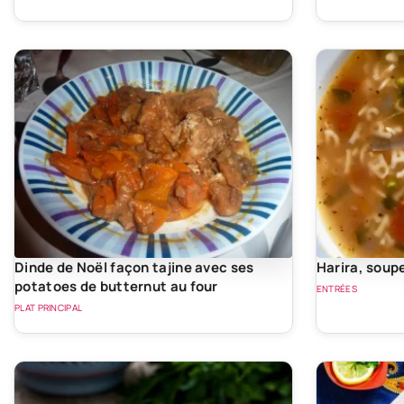
Dinde de Noël façon tajine avec ses
Harira, soup
potatoes de butternut au four
ENTRÉES
PLAT PRINCIPAL