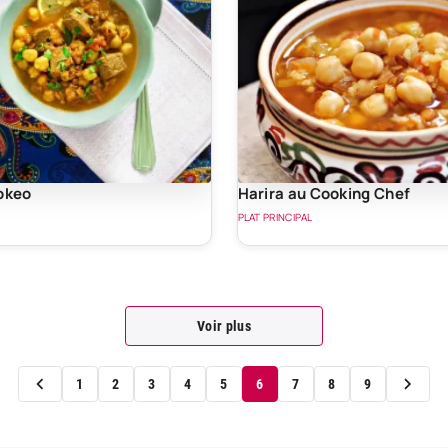
okeo
Harira au Cooking Chef
PLAT PRINCIPAL
Voir plus
1
2
3
4
5
6
7
8
9