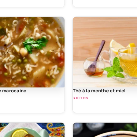
e marocaine
Thé à la menthe et miel
BOISSONS