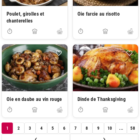
Poulet, girolles et
Oie farcie au risotto
chanterelles
Oie en daube au vin rouge
Dinde de Thanksgiving
1
2
3
4
5
6
7
8
9
10
...
58