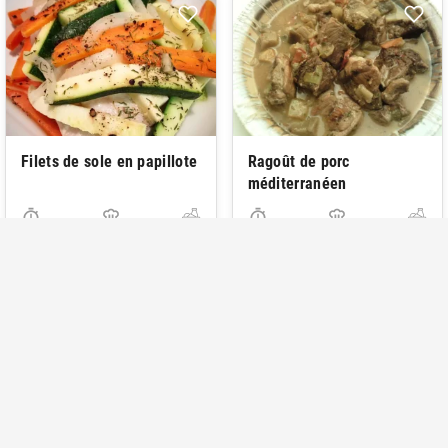
Filets de sole en papillote
Ragoût de porc
méditerranéen
1
...
4
5
6
7
8
9
10
11
12
...
57