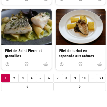
Filet de Saint Pierre et
Filet de turbot en
grenailles
tapenade aux arômes
1
2
3
4
5
6
7
8
9
10
...
21