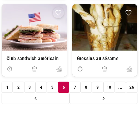
Club sandwich américain
Gressins au sésame
1
2
3
4
5
6
7
8
9
10
...
26