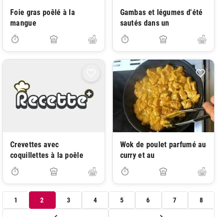
Foie gras poêlé à la
Gambas et légumes d'été
mangue
sautés dans un
Crevettes avec
Wok de poulet parfumé au
coquillettes à la poêle
curry et au
1
2
3
4
5
6
7
8