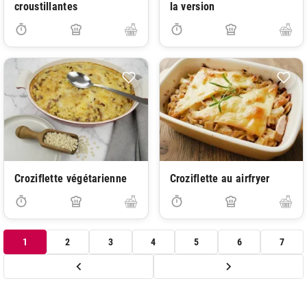
croustillantes
la version
Croziflette végétarienne
Croziflette au airfryer
1
2
3
4
5
6
7