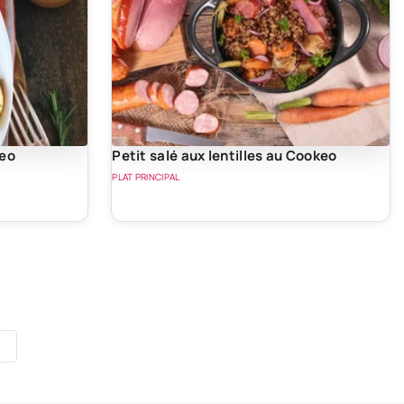
keo
Petit salé aux lentilles au Cookeo
PLAT PRINCIPAL