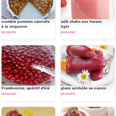
crumble pommes cannelle
milk shake aux fraises
à la vergeoise
light
DESSERTS
BOISSONS
Framboisine, apéritif d'été
glace acidulée au cassis
BOISSONS
DESSERTS