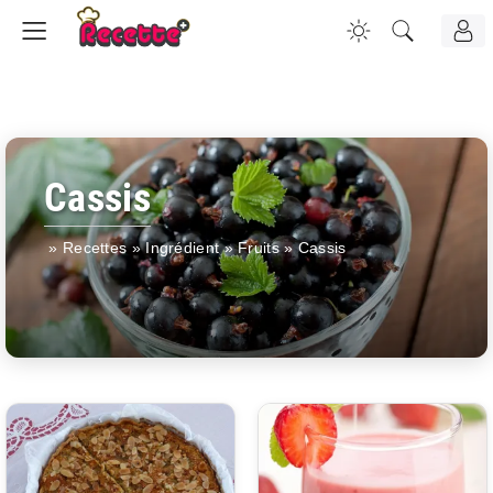
Cassis
»
Recettes
»
Ingrédient
»
Fruits
»
Cassis