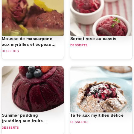
Mousse de mascarpone
Sorbet rose au cassis
aux myrtilles et copeaux
DESSERTS
de chocolat noir
DESSERTS
Summer pudding
Tarte aux myrtilles délice
(pudding aux fruits
DESSERTS
rouges)
DESSERTS