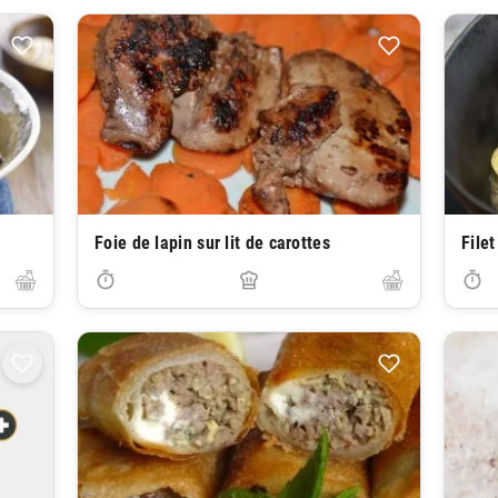
Foie de lapin sur lit de carottes
File