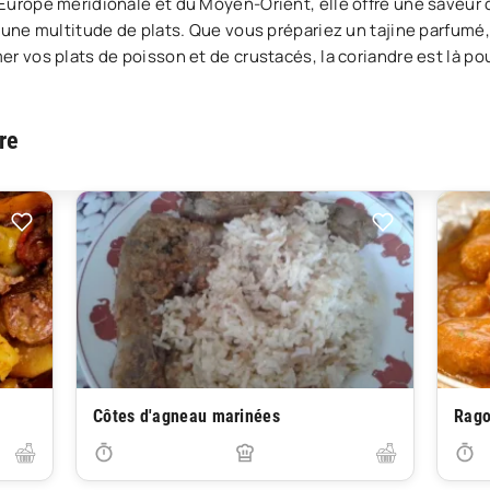
Europe méridionale et du Moyen-Orient, elle offre une saveur 
 une multitude de plats. Que vous prépariez un tajine parfumé,
r vos plats de poisson et de crustacés, la coriandre est là po
re
Côtes d'agneau marinées
Rago