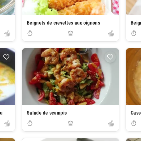
Beignets de crevettes aux oignons
Beig
au
Salade de scampis
Cass