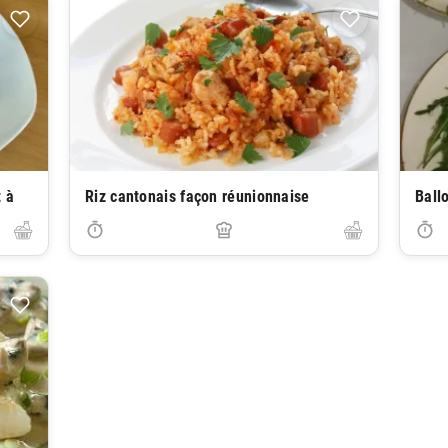
t à
Riz cantonais façon réunionnaise
Ball