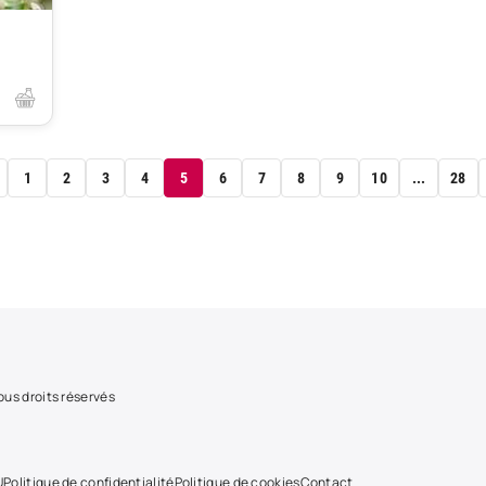
1
2
3
4
5
6
7
8
9
10
...
28
us droits réservés
U
Politique de confidentialité
Politique de cookies
Contact