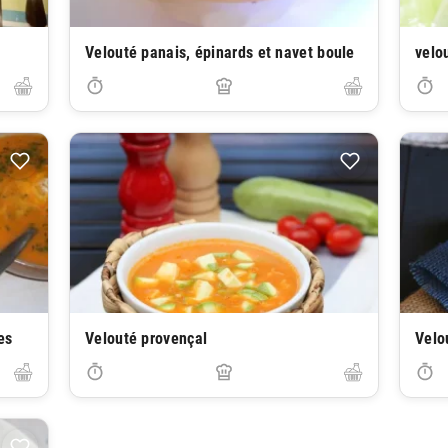
Velouté panais, épinards et navet boule
velo
es
Velouté provençal
Velo