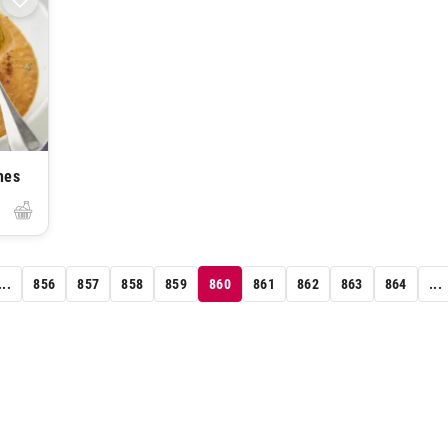
ches
...
856
857
858
859
860
861
862
863
864
...