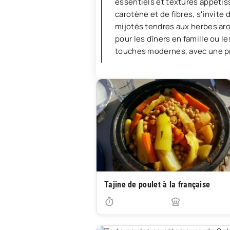
essentiels et textures appétis
carotène et de fibres, s'invite
mijotés tendres aux herbes aro
pour les dîners en famille ou l
touches modernes, avec une pr
Tajine de poulet à la française