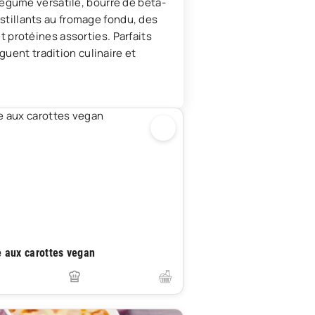
égume versatile, bourré de bêta-
oustillants au fromage fondu, des
 protéines assorties. Parfaits
guent tradition culinaire et
e aux carottes vegan