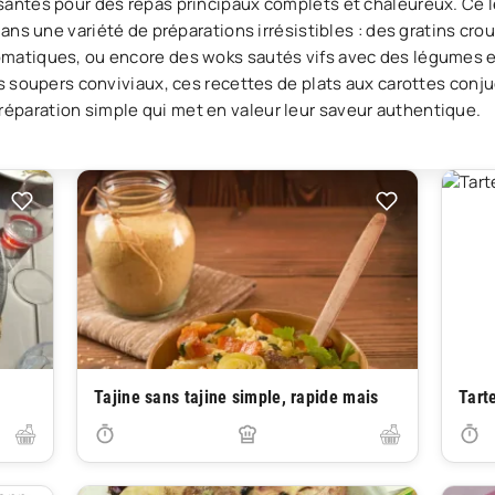
santes pour des repas principaux complets et chaleureux. Ce l
 dans une variété de préparations irrésistibles : des gratins cr
matiques, ou encore des woks sautés vifs avec des légumes et
es soupers conviviaux, ces recettes de plats aux carottes conju
éparation simple qui met en valeur leur saveur authentique.
Tajine sans tajine simple, rapide mais
Tart