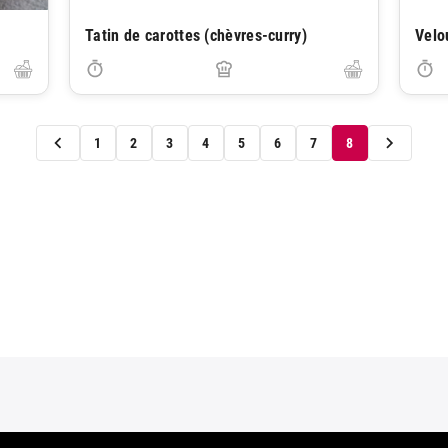
Tatin de carottes (chèvres-curry)
Velo
1
2
3
4
5
6
7
8
us droits réservés