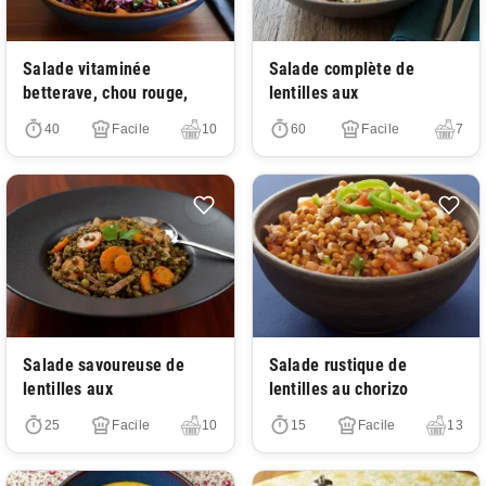
Très facile
Très facile
Salade vitaminée
Salade complète de
betterave, chou rouge,
lentilles aux
40
Facile
10
60
Facile
7
Très facile
Très facile
Salade savoureuse de
Salade rustique de
lentilles aux
lentilles au chorizo
25
Facile
10
15
Facile
13