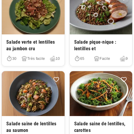
Très facile
Très facile
Salade verte et lentilles
Salade pique-nique :
au jambon cru
lentilles et
30
Très facile
10
65
Facile
9
Très facile
Très facile
Salade saine de lentilles
Salade saine de lentilles,
au saumon
carottes