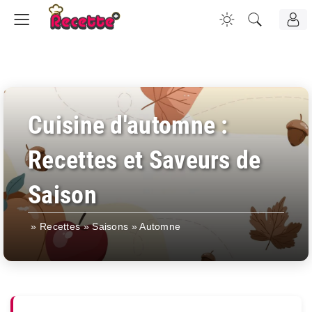
Cuisine d'automne :
Recettes et Saveurs de
Saison
»
Recettes
»
Saisons
»
Automne