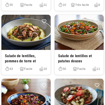
35
Facile
11
10
Très facile
6
Très facile
Très facile
Salade de lentilles,
Salade de lentilles et
pommes de terre et
patates douces
43
Facile
10
50
Facile
11