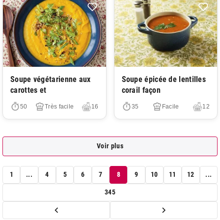
Très facile
Très facile
Soupe végétarienne aux
Soupe épicée de lentilles
carottes et
corail façon
50
Très facile
16
35
Facile
12
Voir plus
1
...
4
5
6
7
8
9
10
11
12
...
345