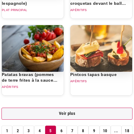
lespagnole)
croquetas devant le ballet
Don Quichotte
PLAT PRINCIPAL
APÉRITIFS
Patatas bravas (pommes
Pintxos tapas basque
de terre frites à la sauce
APÉRITIFS
tomate épicée)
APÉRITIFS
Voir plus
1
2
3
4
5
6
7
8
9
10
...
18