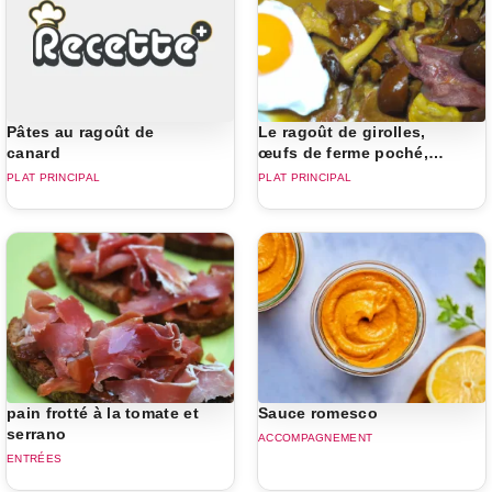
Pâtes au ragoût de
Le ragoût de girolles,
canard
œufs de ferme poché,
jambon de cochon noir
PLAT PRINCIPAL
PLAT PRINCIPAL
séché 20 mois
pain frotté à la tomate et
Sauce romesco
serrano
ACCOMPAGNEMENT
ENTRÉES