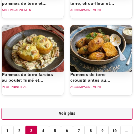
pommes de terre et
terre, chou-fleur et
fromage Reblochon
Reblochon
ACCOMPAGNEMENT
ACCOMPAGNEMENT
Pommes de terre farcies
Pommes de terre
au poulet fumé et
croustillantes au
reblochon
parmesan
PLAT PRINCIPAL
ACCOMPAGNEMENT
Voir plus
1
2
3
4
5
6
7
8
9
10
...