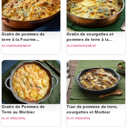
Gratin de pommes de
Gratin de courgettes et
terre à la Fourme
pommes de terre à la
d'Ambert
Fourme d’Ambert
ACCOMPAGNEMENT
ACCOMPAGNEMENT
Gratin de Pommes de
Tian de pommes de terre,
Terre au Morbier
courgettes et Morbier
PLAT PRINCIPAL
PLAT PRINCIPAL