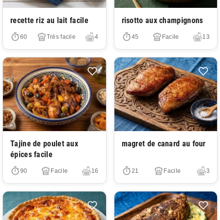
Très facile
Très facile
recette riz au lait facile
risotto aux champignons
60
Très facile
4
45
Facile
13
Très facile
Très facile
Tajine de poulet aux
magret de canard au four
épices facile
90
Facile
16
21
Facile
3