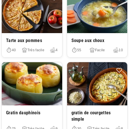
Très facile
Très facile
Tarte aux pommes
Soupe aux choux
40
Très facile
4
55
Facile
10
Très facile
Très facile
Gratin dauphinois
gratin de courgettes
simple
75
Très facile
9
30
Très facile
8