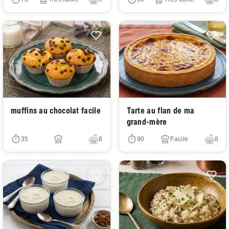
Très facile
Très facile
muffins au chocolat facile
Tarte au flan de ma
grand-mère
35
8
90
Facile
8