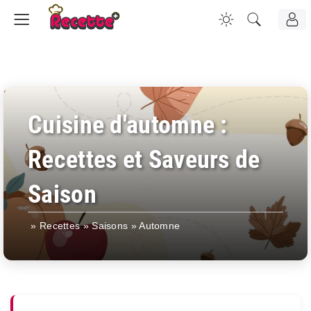
Cuisine d'automne :
Recettes et Saveurs de
Saison
»
Recettes
»
Saisons
»
Automne