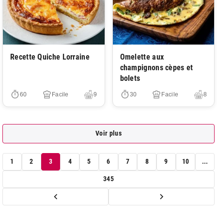
Très facile
Très facile
Recette Quiche Lorraine
Omelette aux
champignons cèpes et
bolets
60
Facile
9
30
Facile
8
Voir plus
1
2
3
4
5
6
7
8
9
10
...
345